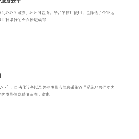
管服务云平
做到环环可追溯、环环可监管。平台的推广使用，也降低了企业运
2日举行的全面推进成都...
溯
V小车，自动化设备以及关键质量点信息采集管理系统的共同努力
的质量信息精确追溯，这也...