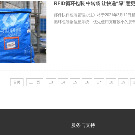
RFID循环包装 中转袋 让快递“绿”意
邮件快件包装管理办法》将于2021年3月12
循环包装物信息系统，优先使用宽度较小的胶带
首页
上一页
13
14
15
16
17
18
19
服务与支持