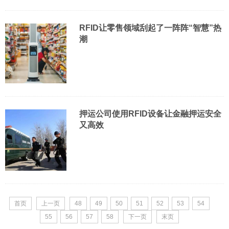
RFID让零售领域刮起了一阵阵“智慧”热
潮
押运公司使用RFID设备让金融押运安全
又高效
首页
上一页
48
49
50
51
52
53
54
55
56
57
58
下一页
末页