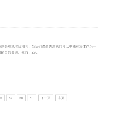
特别是在地球日期间，当我们强烈关注我们可以单独和集体作为一
自然资源。然而，Zeb...
56
57
58
59
下一页
末页